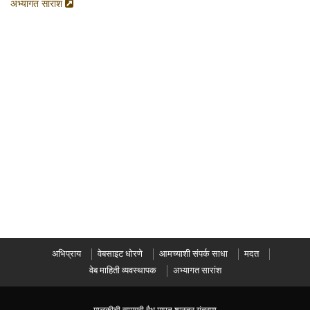
अभ्यागत सारांश
अभिप्राय
वेबसाइट धोरणे
आमच्याशी संपर्क साधा
मदत
वेब माहिती व्यवस्थापक
अभ्यागत सारांश
मालकीची सामग्री वैध मापन शास्त्र यंत्रणा