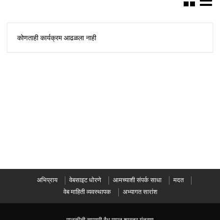
कोणताही कार्यक्रम आढळला नाही
अभिप्राय
वेबसाइट धोरणे
आमच्याशी संपर्क साधा
मदत
वेब माहिती व्यवस्थापक
अभ्यागत सारांश
मालकीची सामग्री वैध मापन शास्त्र यंत्रणा