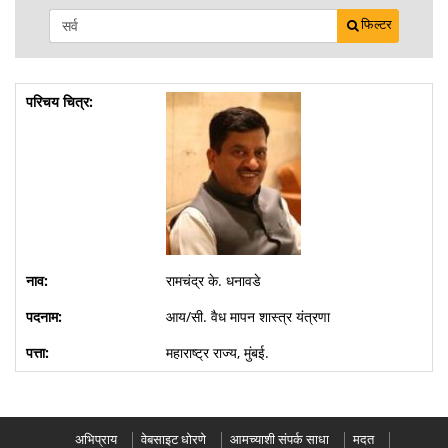
फिल्टर
रामचंद्र के. धनावडे
आय/सी. वैध मापन शास्त्र यंत्रणा
महाराष्ट्र राज्य, मुंबई.
अभिप्राय
वेबसाइट धोरणे
आमच्याशी संपर्क साधा
मदत