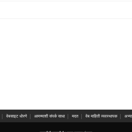
वेबसाइट धोरणे
आमच्याशी संपर्क साधा
मदत
वेब माहिती व्यवस्थापक
अभ्य